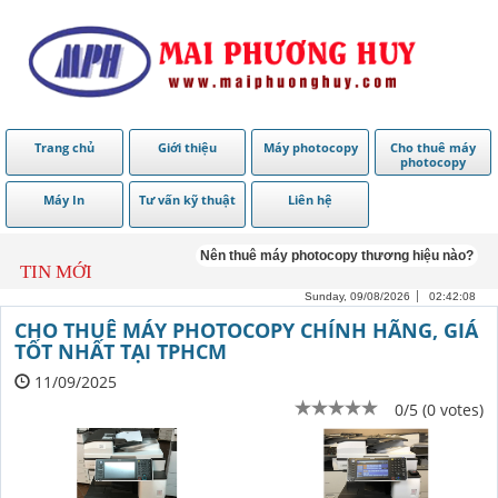
Trang chủ
Giới thiệu
Máy photocopy
Cho thuê máy
photocopy
Máy In
Tư vấn kỹ thuật
Liên hệ
Nên thuê máy photocopy thương hiệu nào?
TIN MỚI
Sunday, 09/08/2026
02:42:08
CHO THUÊ MÁY PHOTOCOPY CHÍNH HÃNG, GIÁ
TỐT NHẤT TẠI TPHCM
11/09/2025
0/5 (0 votes)