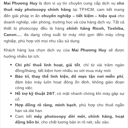
Mai Phương Huy
là đơn vị uy tín chuyên cung cấp dịch vụ
cho
thuê máy photocopy chính hãng
tại TP.HCM, cam kết mang
đến giải pháp in ấn
chuyên nghiệp – tiết kiệm – hiệu quả
cho
doanh nghiệp, văn phòng, trường học và cửa hàng dịch vụ. Tất cả
thiết bị photocopy đều là hàng
chính hãng Ricoh, Toshiba,
Canon…
, đa dạng công suất từ máy nhỏ gọn đến máy công
nghiệp, phù hợp với mọi nhu cầu sử dụng.
Khách hàng lựa chọn dịch vụ của
Mai Phương Huy
sẽ được
hưởng nhiều lợi ích:
Chi phí thuê linh hoạt, giá tốt
, chỉ từ vài trăm ngàn
đồng/tháng, tiết kiệm hơn nhiều so với mua máy mới.
Bảo trì, thay thế linh kiện, đổ mực tận nơi miễn phí
,
đảm bảo máy luôn hoạt động ổn định, không gián đoạn
công việc.
Hỗ trợ kỹ thuật 24/7
, có mặt nhanh chóng khi máy gặp sự
cố.
Hợp đồng rõ ràng, minh bạch
, phù hợp cho thuê ngắn
hạn và dài hạn.
Cam kết
máy photocopy đời mới, chính hãng, hoạt
động bền bỉ
, cho chất lượng bản in rõ nét, sắc sảo.